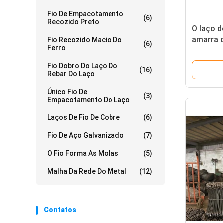
Fio De Empacotamento
(6)
Recozido Preto
O laço d
amarra 
Fio Recozido Macio Do
(6)
Ferro
Fio Dobro Do Laço Do
(16)
Rebar Do Laço
Único Fio De
(3)
Empacotamento Do Laço
Laços De Fio De Cobre
(6)
Fio De Aço Galvanizado
(7)
O Fio Forma As Molas
(5)
Malha Da Rede Do Metal
(12)
Contatos