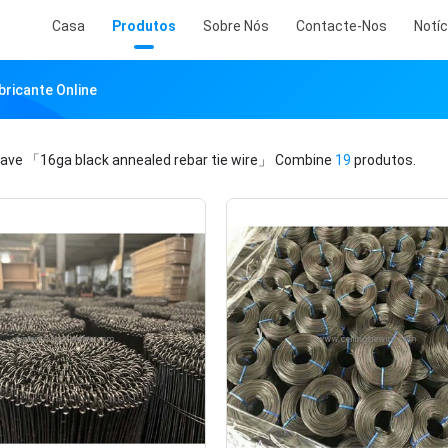
Casa
Produtos
Sobre Nós
Contacte-Nos
Notíc
bricante Online
have
「16ga black annealed rebar tie wire」
Combine
19
produtos.