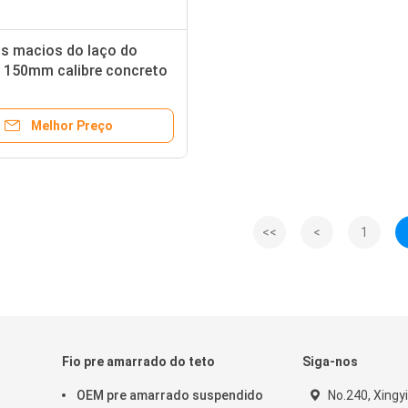
os macios do laço do
e 150mm calibre concreto
colocação 16
Melhor Preço
<<
<
1
Fio pre amarrado do teto
Siga-nos
OEM pre amarrado suspendido
No.240, Xingyi