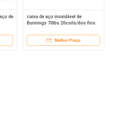
aço de
caixa de aço inoxidável de
Bunnings 70lbs 20coils/dos fios
do laço 1.58kgs 316
Melhor Preço