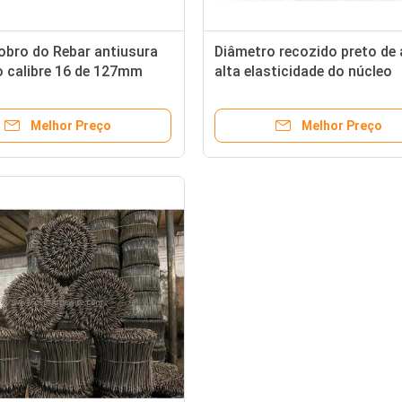
obro do Rebar antiusura
Diâmetro recozido preto de 
o calibre 16 de 127mm
alta elasticidade do núcleo
1.53mm do círculo do fio
obrigatório
Melhor Preço
Melhor Preço