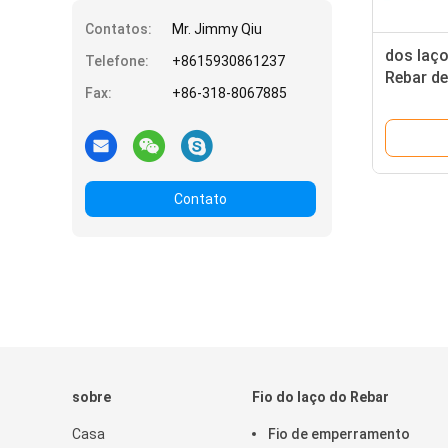
Contatos:
Mr. Jimmy Qiu
dos laç
Telefone:
+8615930861237
Rebar d
Fax:
+86-318-8067885
X 6" da 
Contato
sobre
Fio do laço do Rebar
Casa
Fio de emperramento