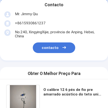
Contacto
Mr. Jimmy Qiu
+8615930861237
No.240, XingyingXijie, província de Anping, Hebei,
China
contacto
Obter O Melhor Preço Para
O calibre 12 6 pés de fio pre
amarrado acústico do teto uniu
o” pino um 1-1/4 e o grampo de
90°