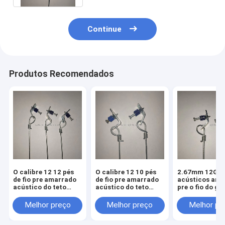
Continue
Produtos Recomendados
O calibre 12 12 pés
O calibre 12 10 pés
2.67mm 12GA
de fio pre amarrado
de fio pre amarrado
acústicos ama
acústico do teto
acústico do teto
pre o fio do g
uniu o” pino um 1-1/4
uniu o” pino um 1-1/4
grampo de 135
e o grampo 135°
e o grampo de 90°
grampo de 135
Melhor preço
Melhor preço
Melhor pr