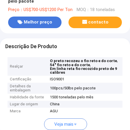
pelo pacote
Preço：US$700-US$1200 Per Ton
MOQ：18 toneladas
Melhor preço
contacto
Descrição De Produto
,
O preto recozeu o fio reto e do corte
,
54" fio reto e do corte
Realçar
Em linha reta fio recozido preto de 9
calibres
Certificação
ISO9001
Detalhes da
100pcs/50lbs pelo pacote
embalagem
Habilidade da fonte
1500 toneladas pelo mês
Lugar de origem
China
Marca
AGU
Veja mais