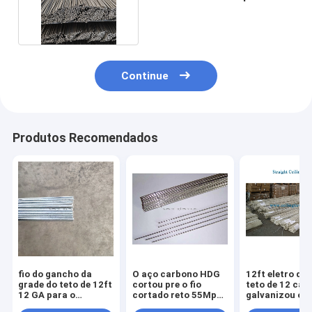
00pcs pelo pacote
Continue
Produtos Recomendados
fio do gancho da
O aço carbono HDG
12ft eletro do 
grade do teto de 12ft
cortou pre o fio
teto de 12 cali
12 GA para o
cortado reto 55Mpa
galvanizou o fi
diâmetro do teto
de alta elasticidade
do gancho 50l