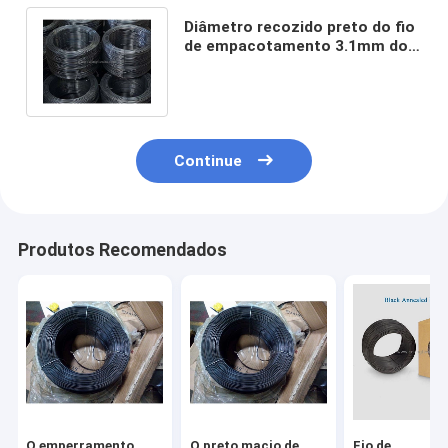
Diâmetro recozido preto do fio
de empacotamento 3.1mm do
metal do calibre do cartão 11
Continue
Produtos Recomendados
O emperramento
O preto macio de
Fio de