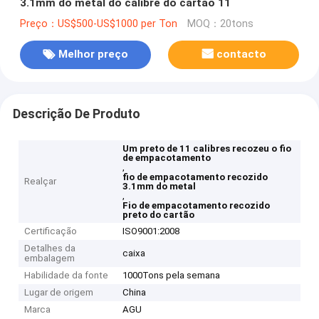
3.1mm do metal do calibre do cartão 11
Preço：US$500-US$1000 per Ton
MOQ：20tons
Melhor preço
contacto
Descrição De Produto
Um preto de 11 calibres recozeu o fio
de empacotamento
,
fio de empacotamento recozido
Realçar
3.1mm do metal
,
Fio de empacotamento recozido
preto do cartão
Certificação
ISO9001:2008
Detalhes da
caixa
embalagem
Habilidade da fonte
1000Tons pela semana
Lugar de origem
China
Marca
AGU